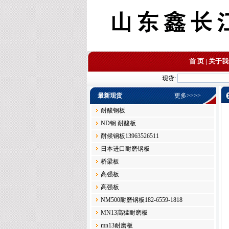
首 页
|
关于我
现货:
最新现货
更多>>>>
耐酸钢板
ND钢 耐酸板
耐候钢板13963526511
日本进口耐磨钢板
桥梁板
高强板
高强板
NM500耐磨钢板182-6559-1818
MN13高猛耐磨板
mn13耐磨板