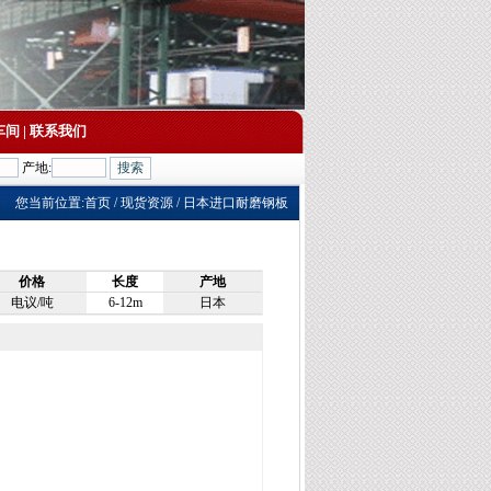
车间
|
联系我们
产地:
您当前位置:
首页
/ 现货资源 / 日本进口耐磨钢板
价格
长度
产地
电议/吨
6-12m
日本