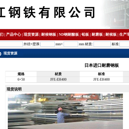
们
|
产品中心
|
现货资源
|
耐候钢板
|
ND钢耐酸板
|
铅板
|
耐磨板
|
耐候板
|
生产
外径×壁厚:
mm×
mm 材质:
标准:
现货资源
日本进口耐磨钢板
规格
材质
标准
6×50
JFE-EH400
JFE-EH400
现货说明