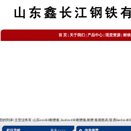
首 页
|
关于我们
|
产品中心
|
现货资源
|
耐候
业务有:山东nm360耐磨板,hardox400耐磨板,耐磨板规格表,瑞典hardox400耐磨板,耐磨板理论
栏目导航
更多>>>>
信息推荐