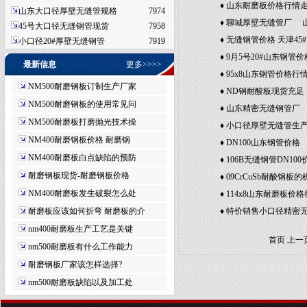
密无缝钢管厂
♦
山东耐磨板价格行情
山东大口径厚壁无缝管规格
7974
缝管公司
♦
聊城厚壁无缝管厂 山
45号大口径无缝钢管现货
7958
制造公司
♦
无缝钢管价格 天津45
小口径20#厚壁无缝钢管
7919
行情走势
♦
9月5号20#山东钢管
最新信息
更多>>>>
径45号厚壁无缝钢管
♦
95x8山东钢管价格行情
NM500耐磨钢板订制生产厂家
管价格
♦
ND钢耐酸板现货充足
NM500耐磨钢板的使用常见问
♦
山东精密无缝钢管厂
NM500耐磨板打磨抛光技术操
生产厂家
♦
小口径厚壁无缝管生产
NM400耐磨钢板价格 耐磨钢
缝钢管现货销售公司
♦
DN100山东钢管价格 D
NM400耐磨板白点缺陷的预防
钢管重量表
♦
106B无缝钢管DN100
耐磨钢板现货-耐磨钢板价格
厚壁无缝管现货供应
♦
09CrCuSb耐酸钢板
NM400耐磨板发生破裂怎么处
♦
114x8山东耐磨板价格
耐磨板应该如何折弯 耐磨板的介
无缝钢管价格
♦
特价销售小口径精密无
管大全
nm400耐磨板生产工艺是关键
首页 上一
nm500耐磨板有什么工作能力
耐磨钢板厂家该怎样选择?
nm500耐磨板缺陷以及加工处