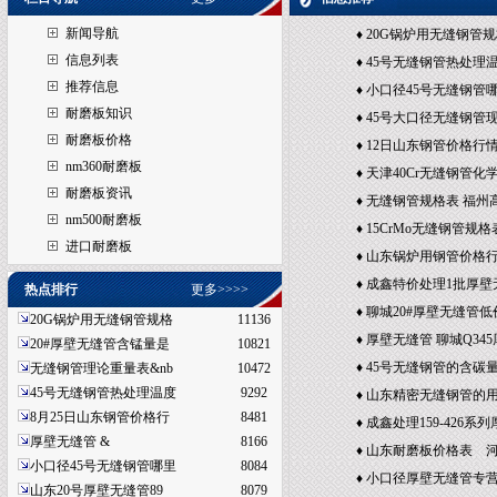
新闻导航
♦
20G锅炉用无缝钢管规
信息列表
缝钢管理论重量表
♦
45号无缝钢管热处理
推荐信息
密无缝钢管生产厂家
♦
小口径45号无缝钢管
耐磨板知识
精密无缝钢管哪家货最
♦
45号大口径无缝钢管
耐磨板价格
航天用精密无缝钢管
♦
12日山东钢管价格行
nm360耐磨板
管销售公司
♦
天津40Cr无缝钢管
耐磨板资讯
♦
无缝钢管规格表 福州
nm500耐磨板
管规格表
♦
15CrMo无缝钢管规格
进口耐磨板
规格表
♦
山东锅炉用钢管价格
缝管销售商
♦
成鑫特价处理1批厚壁无
热点排行
更多>>>>
钢管理论重量表
♦
聊城20#厚壁无缝管低
20G锅炉用无缝钢管规格
11136
钢管理论重量表
♦
厚壁无缝管 聊城Q34
20#厚壁无缝管含锰量是
10821
♦
45号无缝钢管的含碳
无缝钢管理论重量表&nb
10472
45号无缝钢管热处理温度
9292
缝钢管的各种成分
♦
山东精密无缝钢管的用
8月25日山东钢管价格行
8481
径20#厚壁无缝管交货
♦
成鑫处理159-426系
厚壁无缝管 &
8166
用无缝钢管规格表
♦
山东耐磨板价格表 河北
小口径45号无缝钢管哪里
8084
缝管销售处
♦
小口径厚壁无缝管专
山东20号厚壁无缝管89
8079