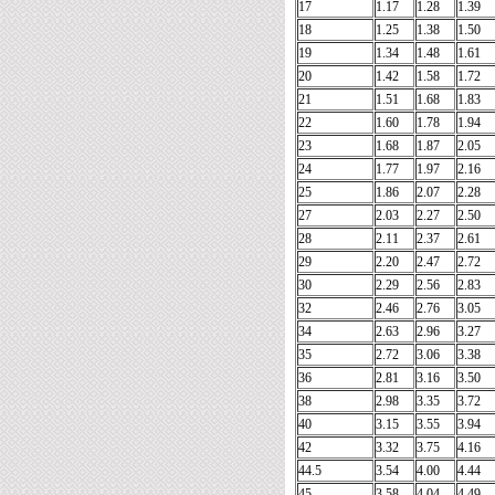
17
1.17
1.28
1.39
18
1.25
1.38
1.50
19
1.34
1.48
1.61
20
1.42
1.58
1.72
21
1.51
1.68
1.83
22
1.60
1.78
1.94
23
1.68
1.87
2.05
24
1.77
1.97
2.16
25
1.86
2.07
2.28
27
2.03
2.27
2.50
28
2.11
2.37
2.61
29
2.20
2.47
2.72
30
2.29
2.56
2.83
32
2.46
2.76
3.05
34
2.63
2.96
3.27
35
2.72
3.06
3.38
36
2.81
3.16
3.50
38
2.98
3.35
3.72
40
3.15
3.55
3.94
42
3.32
3.75
4.16
44.5
3.54
4.00
4.44
45
3.58
4.04
4.49