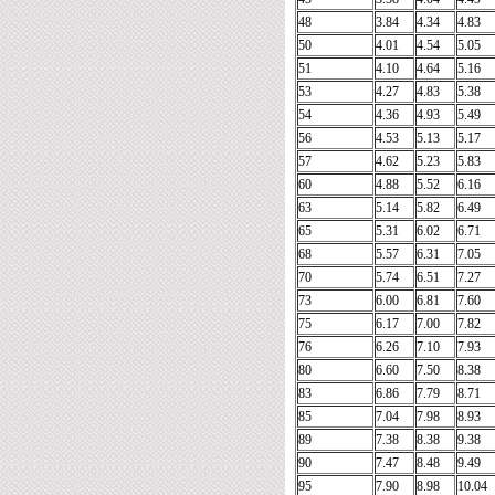
48
3.84
4.34
4.83
50
4.01
4.54
5.05
51
4.10
4.64
5.16
53
4.27
4.83
5.38
54
4.36
4.93
5.49
56
4.53
5.13
5.17
57
4.62
5.23
5.83
60
4.88
5.52
6.16
63
5.14
5.82
6.49
65
5.31
6.02
6.71
68
5.57
6.31
7.05
70
5.74
6.51
7.27
73
6.00
6.81
7.60
75
6.17
7.00
7.82
76
6.26
7.10
7.93
80
6.60
7.50
8.38
83
6.86
7.79
8.71
85
7.04
7.98
8.93
89
7.38
8.38
9.38
90
7.47
8.48
9.49
95
7.90
8.98
10.04