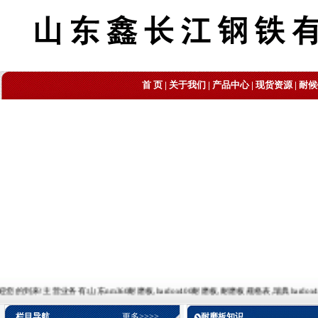
首 页
|
关于我们
|
产品中心
|
现货资源
|
耐候
营业务有:山东nm360耐磨板,hardox400耐磨板,耐磨板规格表,瑞典hardox400耐磨板,耐磨板
栏目导航
更多>>>>
耐磨板知识