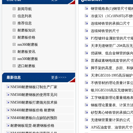
钢管规格表(1)|钢管尺寸规
新闻导航
信息列表
冷拔321（1Cr18Ni9Ti)
推荐信息
连续铸铁管的承插口尺寸
耐磨板知识
连续铸铁管的尺寸
耐磨板价格
P3型镀锌金属软管的尺寸
nm360耐磨板
天津无缝钢管厂-20#高压
耐磨板资讯
优碳钢、低合金钢管的纵
nm500耐磨板
普通碳素钢电线套管的尺
进口耐磨板
脚手架的高度、步距、和
天津GB5310-1995高压锅
最新信息
更多>>>>
不锈管材的理论质量计算
NM500耐磨钢板订制生产厂家
银川GB5310高压无缝钢管
NM500耐磨钢板的使用常见问
工字钢最新理论重量规格
NM500耐磨板打磨抛光技术操
钢板理论重量表、计算方
NM400耐磨钢板价格 耐磨钢
砂型离心铸铁管的承插口
NM400耐磨板白点缺陷的预防
无缝钢管重量计算的公式
耐磨钢板现货-耐磨钢板价格
API石油套管、油管的尺寸