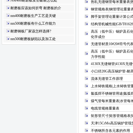
NM400耐磨板发生破裂怎么处
热轧无缝钢管每米重量表|热
耐磨板应该如何折弯 耐磨板的介
钢管规格表|钢管理论重量表(
nm400耐磨板生产工艺是关键
脚手架管理论重量计算公式
nm500耐磨板有什么工作能力
结构管机械性能|GB/T81
耐磨钢板厂家该怎样选择?
高压（低中压）锅炉及石化工业用无
化学成分
nm500耐磨板缺陷以及加工处
无缝管材质10#20#符号代
高压（低中压）锅炉及石化工业用无
力学性能
4130X无缝钢管|4130X
小口径20G高压锅炉管-耐
流体无缝管工作原理
上水铸铁规格|上水铸铁管
氩弧焊不锈钢管用途|氩弧
煤气管每米重量表|水管每
电线管规格重量表
矩形管尺寸|矩形管规格表|
天津15CrMo高压锅炉管现
不锈钢所含各元素的作用