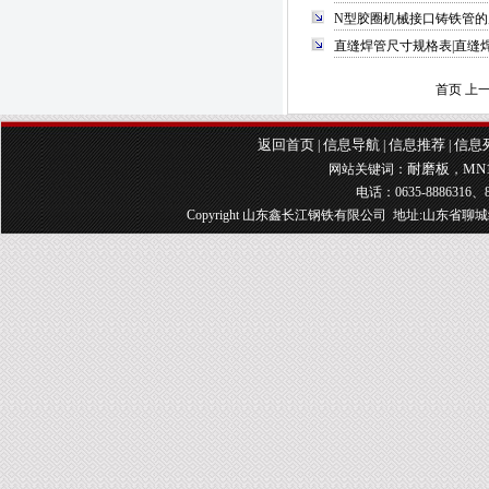
N型胶圈机械接口铸铁管的
直缝焊管尺寸规格表|直缝
首页
上
返回首页
信息导航
信息推荐
信息
|
|
|
耐磨板
MN
网站关键词：
，
电话：0635-8886316、8
Copyright 山东鑫长江钢铁有限公司 地址:山东