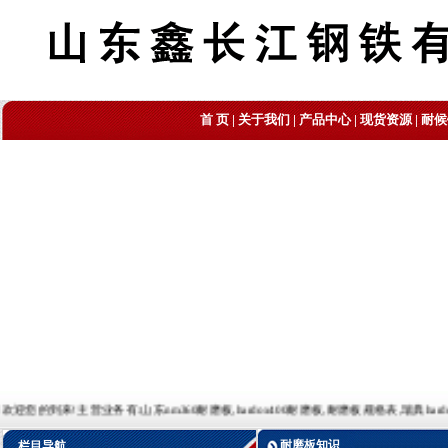
首 页
|
关于我们
|
产品中心
|
现货资源
|
耐候
!主营业务有:山东nm360耐磨板,hardox400耐磨板,耐磨板规格表,瑞典hardox400耐磨板,耐
耐磨板知识
栏目导航