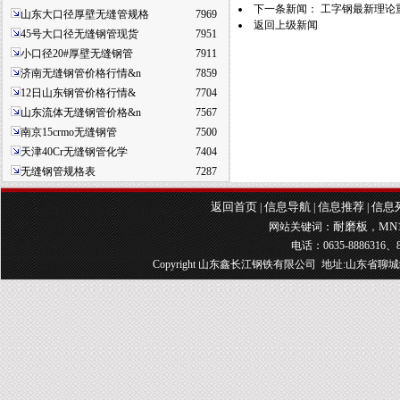
下一条新闻：
工字钢最新理论
山东大口径厚壁无缝管规格
7969
返回上级新闻
45号大口径无缝钢管现货
7951
小口径20#厚壁无缝钢管
7911
济南无缝钢管价格行情&n
7859
12日山东钢管价格行情&
7704
山东流体无缝钢管价格&n
7567
南京15crmo无缝钢管
7500
天津40Cr无缝钢管化学
7404
无缝钢管规格表
7287
返回首页
信息导航
信息推荐
信息
|
|
|
耐磨板
MN
网站关键词：
，
电话：0635-8886316、8
Copyright 山东鑫长江钢铁有限公司 地址:山东