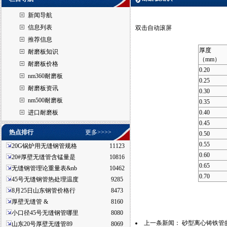
新闻导航
信息列表
双击自动滚屏
推荐信息
厚度
耐磨板知识
（mm）
耐磨板价格
0.20
nm360耐磨板
0.25
耐磨板资讯
0.30
nm500耐磨板
0.35
进口耐磨板
0.40
0.45
热点排行
更多>>>>
0.50
0.55
20G锅炉用无缝钢管规格
11123
0.60
20#厚壁无缝管含锰量是
10816
0.65
无缝钢管理论重量表&nb
10462
0.70
45号无缝钢管热处理温度
9285
8月25日山东钢管价格行
8473
厚壁无缝管 &
8160
小口径45号无缝钢管哪里
8080
上一条新闻：
砂型离心铸铁管
山东20号厚壁无缝管89
8069