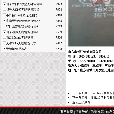
山东大口径厚壁无缝管规格
7973
45号大口径无缝钢管现货
7958
小口径20#厚壁无缝钢管
7918
济南无缝钢管价格行情&n
7865
12日山东钢管价格行情&
7713
山东流体无缝钢管价格&n
7569
南京15crmo无缝钢管
7506
天津40Cr无缝钢管化学
7412
无缝钢管规格表
7298
山东鑫长江钢铁有限公司
电
话：
0635-8881233 8886316
手
机
: 18265591818 13562068368
联系人：侯经理
王经理
李经理
地 址：山东聊城市开发区汇通国
上一条新闻：
12cr1mov合
下一条新闻：
耐酸板的材质和
返回上级新闻
返回首页
信息导航
信息推荐
信息
|
|
|