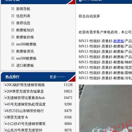
新闻导航
信息列表
双击自动滚屏
推荐信息
耐磨板知识
欢迎有需求客户来电咨询，本公司
耐磨板价格
MN13 /性能好-质量好-
耐磨板
/产
nm360耐磨板
MN13 /性能好-质量好-耐磨
耐磨板资讯
MN13 /性能好-质量好-耐磨板
MN13 /性能好-质量好-耐磨
nm500耐磨板
MN13 /性能好-质量好-耐磨板
进口耐磨板
MN13 /性能好-质量好-耐磨板/现
MN13 /性能好-质量好-耐磨板/
热点排行
更多>>>>
MN13 /性能好-质量好-耐磨板/冷轧定货
20G锅炉用无缝钢管规格
11128
20#厚壁无缝管含锰量是
10821
无缝钢管理论重量表&nb
10471
45号无缝钢管热处理温度
9290
8月25日山东钢管价格行
8479
厚壁无缝管 &
8166
小口径45号无缝钢管哪里
8084
山东20号厚壁无缝管89
8076