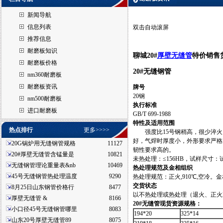
新闻导航
信息列表
双击自动滚屏
推荐信息
耐磨板知识
聊城20#
厚壁无缝管
特价销售
耐磨板价格
20#无缝钢管
nm360耐磨板
耐磨板资讯
牌号
20钢
nm500耐磨板
执行标准
进口耐磨板
GB/T 699-1988
特性及适用范围
热点排行
更多>>>>
强度比15号钢稍高，很少淬火
好，气焊时厚度小，外形要求严格
20G锅炉用无缝钢管规格
11127
韧性要求高的。
20#厚壁无缝管含锰量是
10821
未热处理：≤156HB，试样尺寸：试
无缝钢管理论重量表&nb
10469
热处理规范及金相组织
45号无缝钢管热处理温度
9290
热处理规范：正火,910℃,空冷。
交货状态
8月25日山东钢管价格行
8477
以不热处理或热处理（退火、正火
厚壁无缝管 &
8166
20#
无缝管现货资源规格：
小口径45号无缝钢管哪里
8083
194*20
325*14
山东20号厚壁无缝管89
8075