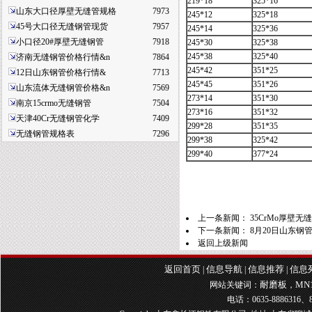
219*18
325*16
山东大口径厚壁无缝管规格
7973
245*12
325*18
45号大口径无缝钢管现货
7957
245*14
325*36
小口径20#厚壁无缝钢管
7918
245*30
325*38
245*38
325*40
济南无缝钢管价格行情&n
7864
245*42
351*25
12日山东钢管价格行情&
7713
245*45
351*26
山东流体无缝钢管价格&n
7569
273*14
351*30
南京15crmo无缝钢管
7504
273*16
351*32
天津40Cr无缝钢管化学
7409
299*28
351*35
无缝钢管规格表
7296
299*38
325*42
299*40
377*24
上一条新闻：
35CrMo厚壁无
下一条新闻：
8月20日山东
返回上级新闻
返回首页
信息导航
信息推荐
信息
|
|
|
耐磨板
MN
网站关键词：
，
电话：0635-8886316、8